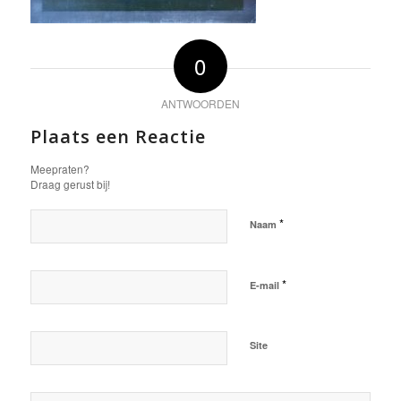
0
ANTWOORDEN
Plaats een Reactie
Meepraten?
Draag gerust bij!
*
Naam
*
E-mail
Site