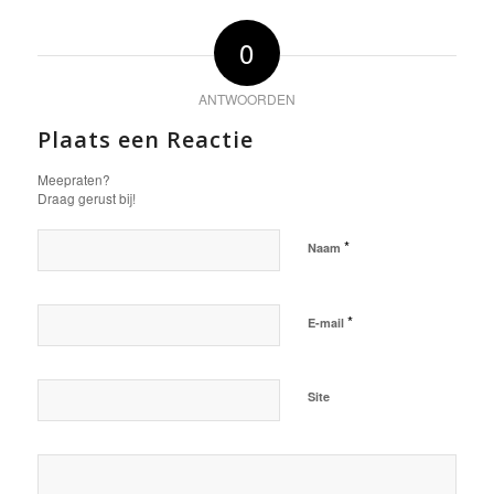
0
ANTWOORDEN
Plaats een Reactie
Meepraten?
Draag gerust bij!
*
Naam
*
E-mail
Site