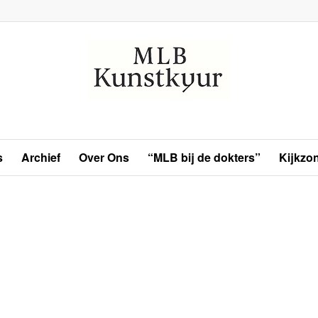
s
Archief
Over Ons
“MLB bij de dokters”
Kijkzo