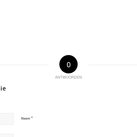
0
ANTWOORDEN
ie
*
Naam