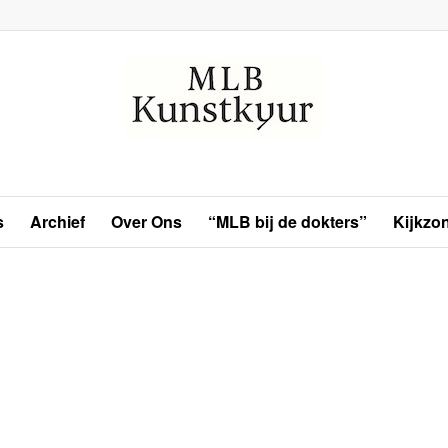
s
Archief
Over Ons
“MLB bij de dokters”
Kijkzo