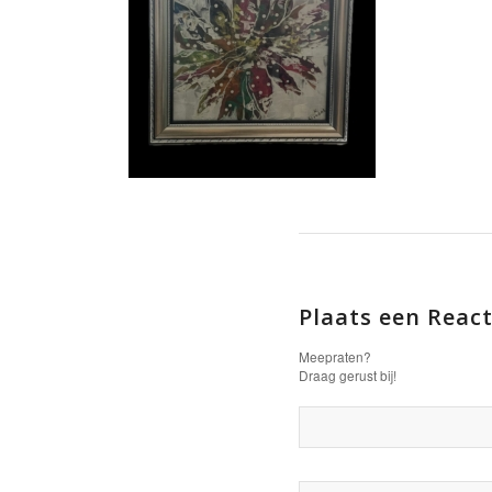
Plaats een React
Meepraten?
Draag gerust bij!