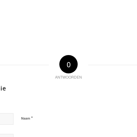
0
ANTWOORDEN
ie
*
Naam