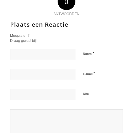
0
ANTWOORDEN
Plaats een Reactie
Meepraten?
Draag gerust bij!
*
Naam
*
E-mail
Site