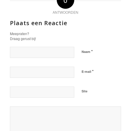
ANTWOORDEN
Plaats een Reactie
Meepraten?
Draag gerust bij!
*
Naam
*
E-mail
Site