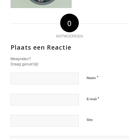
0
ANTWOORDEN
Plaats een Reactie
Meepraten?
Draag gerust bij!
*
Naam
*
E-mail
Site