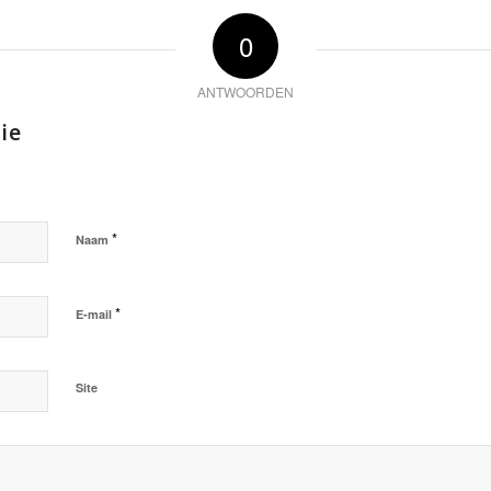
0
ANTWOORDEN
ie
*
Naam
*
E-mail
Site