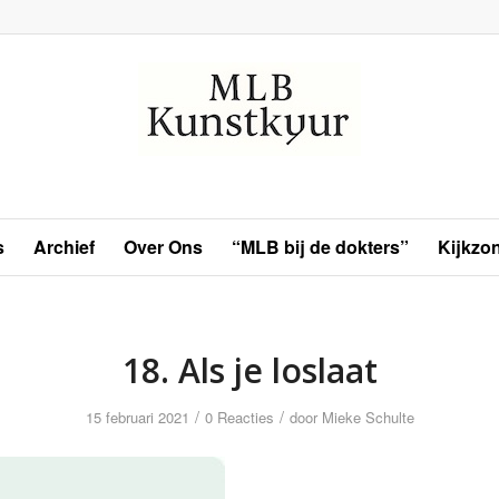
s
Archief
Over Ons
“MLB bij de dokters”
Kijkzo
18. Als je loslaat
/
/
15 februari 2021
0 Reacties
door
Mieke Schulte