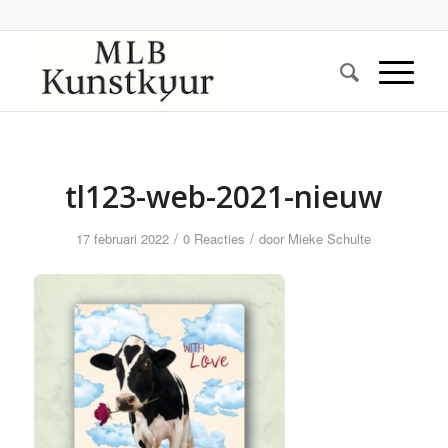
tl123-web-2021-nieuw
/
/
17 februari 2022
0 Reacties
door
Mieke Schulte